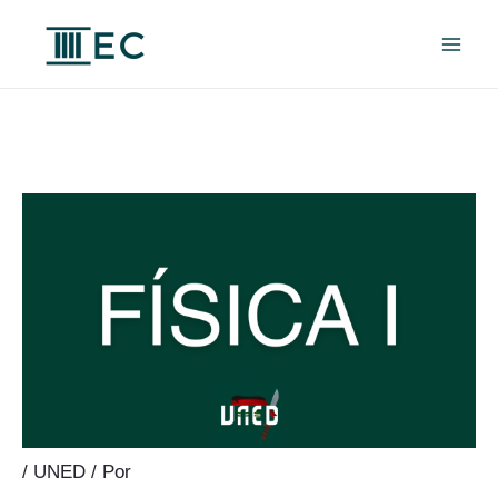
Ir
al
contenido
/
UNED
/ Por