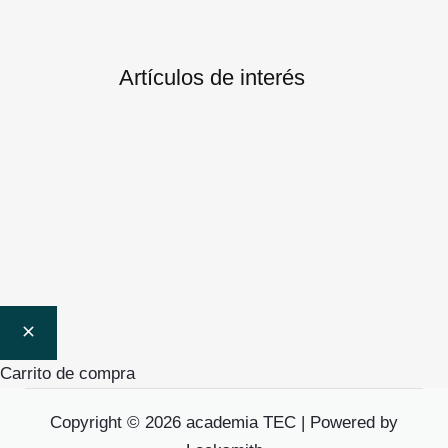
Artículos de interés
Ingeniería
Ingeniería
Ingeniería
Ingeniería
Ingeniería
In
de
Mecánica
de la
Eléctrica
Informática
Electrónica
Energía
Tec
Industrial y
Ind
Automática
Carrito de compra
Copyright © 2026 academia TEC | Powered by