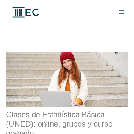
Ir
al
contenido
Clases de Estadística Básica
(UNED): online, grupos y curso
grabado